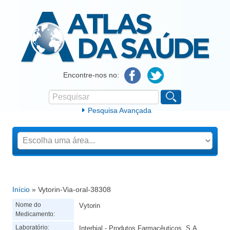
Atlas da Saúde
Encontre-nos no:
Pesquisar
Formulário de procura
Pesquisa Avançada
Início
» Vytorin-Via-oral-38308
Está aqui
Nome do
Vytorin
Medicamento:
Laboratório:
Interbial - Produtos Farmacêuticos, S.A.