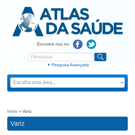
Atlas da Saúde
Encontre-nos no:
Pesquisar
Formulário de procura
Pesquisa Avançada
Início
» Variz
Está aqui
Variz