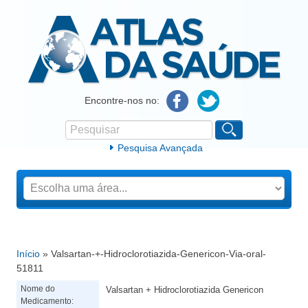
Atlas da Saúde
Encontre-nos no:
Pesquisar
Formulário de procura
Pesquisa Avançada
Início
» Valsartan-+-Hidroclorotiazida-Genericon-Via-oral-
Está aqui
51811
Nome do
Valsartan + Hidroclorotiazida Genericon
Medicamento: