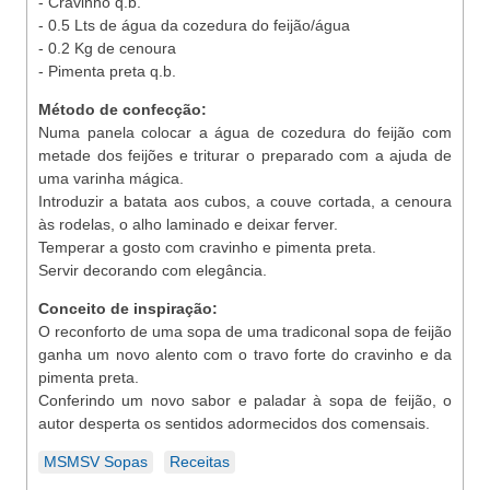
- Cravinho q.b.
- 0.5 Lts de água da cozedura do feijão/água
- 0.2 Kg de cenoura
- Pimenta preta q.b.
Método de confecção:
Numa panela colocar a água de cozedura do feijão com
metade dos feijões e triturar o preparado com a ajuda de
uma varinha mágica.
Introduzir a batata aos cubos, a couve cortada, a cenoura
às rodelas, o alho laminado e deixar ferver.
Temperar a gosto com cravinho e pimenta preta.
Servir decorando com elegância.
Conceito de inspiração:
O reconforto de uma sopa de uma tradiconal sopa de feijão
ganha um novo alento com o travo forte do cravinho e da
pimenta preta.
Conferindo um novo sabor e paladar à sopa de feijão, o
autor desperta os sentidos adormecidos dos comensais.
MSMSV Sopas
Receitas