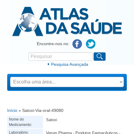
Atlas da Saúde
Encontre-nos no:
Pesquisar
Formulário de procura
Pesquisa Avançada
Início
» Satoxi-Via-oral-49080
Está aqui
Nome do
Satoxi
Medicamento:
Laboratório:
Verum Pharma - Produtos Farmacêuticos -