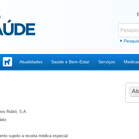
Pesquisar
Formul
Pesqui
Atualidades
Saúde e Bem-Estar
Serviços
Medica
At
ios Rubió, S.A.
dato
nto sujeito a receita médica especial