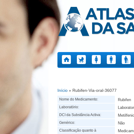
Atlas da Saúde
Início
» Rubifen-Via-oral-36077
Está aqui
Nome do Medicamento:
Rubifen
Laboratório:
Laborator
DCI da Substância Activa:
Metilfeni
Genérico:
Não
Classificação quanto à
Medicame