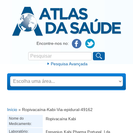
Atlas da Saúde
Encontre-nos no:
Pesquisar
Formulário de procura
Pesquisa Avançada
Início
» Ropivacaína-Kabi-Via-epidural-49162
Está aqui
Nome do
Ropivacaína Kabi
Medicamento:
Laboratório:
Fresenius Kabi Pharma Portugal, Lda