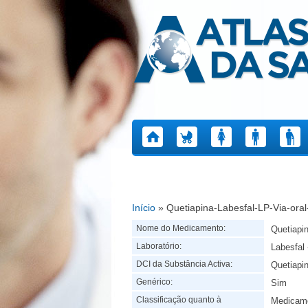
Atlas da Saúde
Início
» Quetiapina-Labesfal-LP-Via-ora
Está aqui
Nome do Medicamento:
Quetiapi
Laboratório:
Labesfal 
DCI da Substância Activa:
Quetiapi
Genérico:
Sim
Classificação quanto à
Medicame