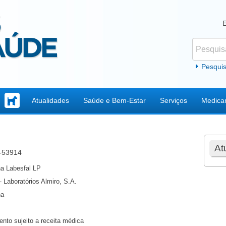
Pesquisar
Formul
Pesqui
Atualidades
Saúde e Bem-Estar
Serviços
Medica
At
l-53914
na Labesfal LP
- Laboratórios Almiro, S.A.
na
nto sujeito a receita médica