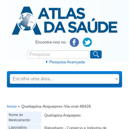
Atlas da Saúde
Encontre-nos no:
Pesquisar
Formulário de procura
Pesquisa Avançada
Início
» Quetiapina-Anqueprex-Via-oral-48426
Está aqui
Nome do
Quetiapina Anqueprex
Medicamento:
Laboratório:
Ratiopharm - Comércio e Indústria de