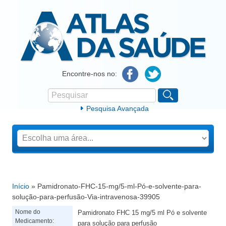
Atlas da Saúde
Encontre-nos no:
Pesquisar
Formulário de procura
Pesquisa Avançada
Início
» Pamidronato-FHC-15-mg/5-ml-Pó-e-solvente-para-
Está aqui
solução-para-perfusão-Via-intravenosa-39905
Nome do
Pamidronato FHC 15 mg/5 ml Pó e solvente
Medicamento:
para solução para perfusão