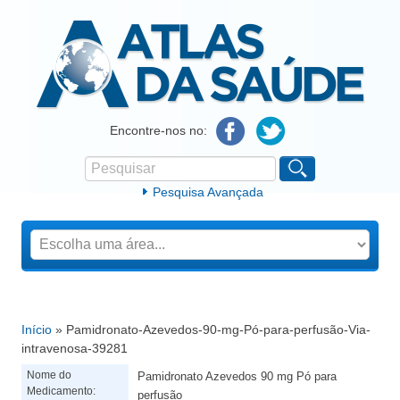
Atlas da Saúde
Encontre-nos no:
Pesquisar
Formulário de procura
Pesquisa Avançada
Início
» Pamidronato-Azevedos-90-mg-Pó-para-perfusão-Via-
Está aqui
intravenosa-39281
Nome do
Pamidronato Azevedos 90 mg Pó para
Medicamento:
perfusão