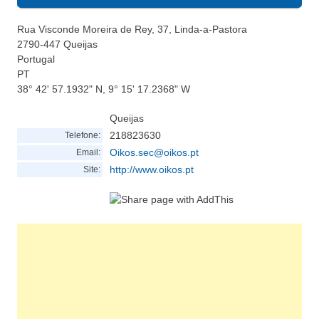
Rua Visconde Moreira de Rey, 37, Linda-a-Pastora
2790-447
Queijas
Portugal
PT
38° 42' 57.1932" N, 9° 15' 17.2368" W
Queijas
218823630
Telefone:
Oikos.sec@oikos.pt
Email:
http://www.oikos.pt
Site: