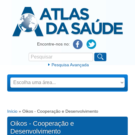
Atlas da Saúde
Encontre-nos no:
Pesquisar
Formulário de procura
Pesquisa Avançada
Início
» Oikos - Cooperação e Desenvolvimento
Está aqui
Oikos - Cooperação e
Desenvolvimento