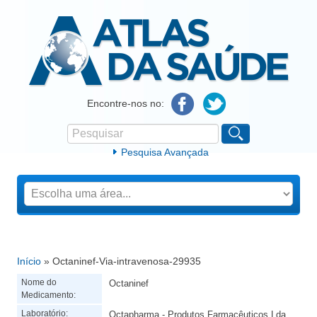
Atlas da Saúde
Encontre-nos no:
Pesquisar
Formulário de procura
Pesquisa Avançada
Início
» Octaninef-Via-intravenosa-29935
Está aqui
Nome do
Octaninef
Medicamento:
Laboratório:
Octapharma - Produtos Farmacêuticos Lda.