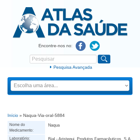
Atlas da Saúde
Encontre-nos no:
Pesquisar
Formulário de procura
Pesquisa Avançada
Início
» Naqua-Via-oral-5884
Está aqui
Nome do
Naqua
Medicamento:
Laboratório:
Bial - Aristegui, Produtos Farmacêuticos, S.A.