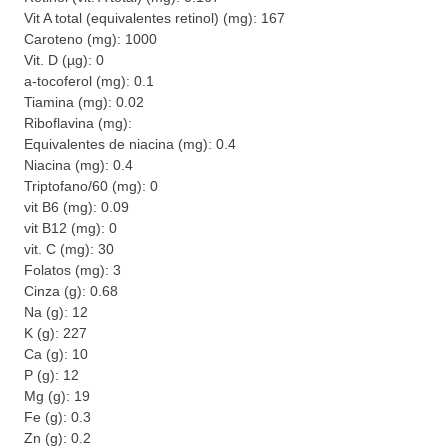
Vit A total (equivalentes retinol) (mg): 167
Caroteno (mg): 1000
Vit. D (µg): 0
a-tocoferol (mg): 0.1
Tiamina (mg): 0.02
Riboflavina (mg):
Equivalentes de niacina (mg): 0.4
Niacina (mg): 0.4
Triptofano/60 (mg): 0
vit B6 (mg): 0.09
vit B12 (mg): 0
vit. C (mg): 30
Folatos (mg): 3
Cinza (g): 0.68
Na (g): 12
K (g): 227
Ca (g): 10
P (g): 12
Mg (g): 19
Fe (g): 0.3
Zn (g): 0.2