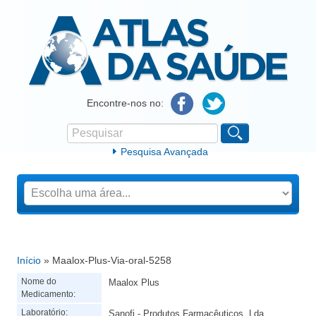
Atlas da Saúde
Encontre-nos no:
Pesquisar
Formulário de procura
Pesquisa Avançada
Início
» Maalox-Plus-Via-oral-5258
Está aqui
Nome do
Maalox Plus
Medicamento:
Laboratório:
Sanofi - Produtos Farmacêuticos, Lda.