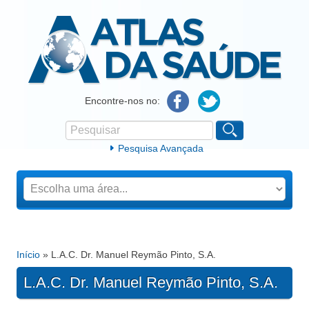
Atlas da Saúde
Encontre-nos no:
Pesquisar
Formulário de procura
Pesquisa Avançada
Início
» L.A.C. Dr. Manuel Reymão Pinto, S.A.
Está aqui
L.A.C. Dr. Manuel Reymão Pinto, S.A.