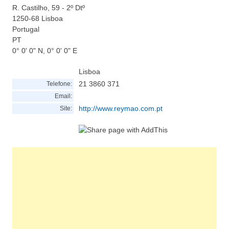
R. Castilho, 59 - 2º Dtº
1250-68
Lisboa
Portugal
PT
0° 0' 0" N, 0° 0' 0" E
Lisboa
21 3860 371
Telefone:
Email:
http://www.reymao.com.pt
Site: