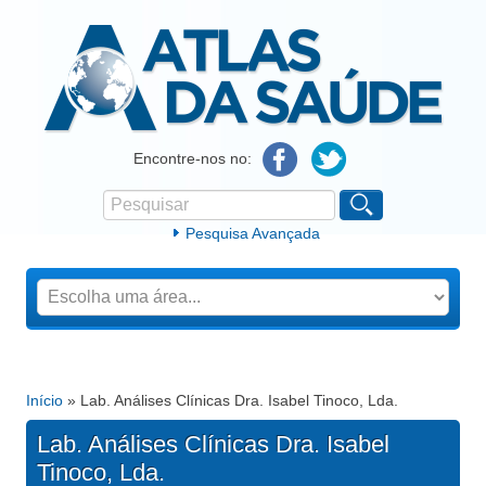
Atlas da Saúde
Encontre-nos no:
Pesquisar
Formulário de procura
Pesquisa Avançada
Início
» Lab. Análises Clínicas Dra. Isabel Tinoco, Lda.
Está aqui
Lab. Análises Clínicas Dra. Isabel
Tinoco, Lda.