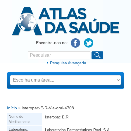
Atlas da Saúde
Encontre-nos no:
Pesquisar
Formulário de procura
Pesquisa Avançada
Início
» Isteropac-E-R-Via-oral-4708
Está aqui
Nome do
Isteropac E.R.
Medicamento:
Laboratório:
Laboratorios Farmacéuticos Rovi, S.A.