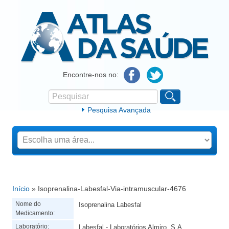
Atlas da Saúde
Encontre-nos no:
Pesquisar
Formulário de procura
Pesquisa Avançada
Início
» Isoprenalina-Labesfal-Via-intramuscular-4676
Está aqui
Nome do
Isoprenalina Labesfal
Medicamento:
Laboratório:
Labesfal - Laboratórios Almiro, S.A.