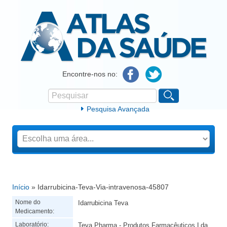
Atlas da Saúde
Encontre-nos no:
Pesquisar
Formulário de procura
Pesquisa Avançada
Início
» Idarrubicina-Teva-Via-intravenosa-45807
Está aqui
Nome do
Idarrubicina Teva
Medicamento:
Laboratório:
Teva Pharma - Produtos Farmacêuticos,Lda.