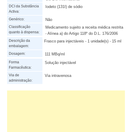
DCI da Substância
Iodeto (131I) de sódio
Activa:
Genérico:
Não
Classificação
Medicamento sujeito a receita médica restrita
quanto à dispensa:
- Alínea a) do Artigo 118º do D.L. 176/2006
Descrição da
Frasco para injectáveis - 1 unidade(s) - 15 ml
embalagem:
Dosagem:
111 MBq/ml
Forma
Solução injectável
Farmacêutica:
Via de
Via intravenosa
administração: