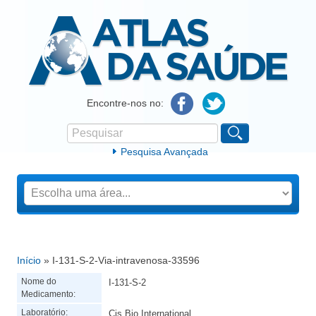
Atlas da Saúde
Encontre-nos no:
Pesquisar
Formulário de procura
Pesquisa Avançada
Início
» I-131-S-2-Via-intravenosa-33596
Está aqui
Nome do
I-131-S-2
Medicamento:
Laboratório:
Cis Bio International