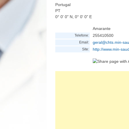
Portugal
PT
0° 0' 0" N, 0° 0' 0" E
Amarante
255410500
Telefone:
geral@chts.min-sau
Email:
http://www.min-saud
Site: