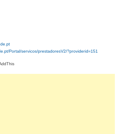
de.pt
e.pt/Portal/servicos/prestadoresV2/?providerid=151