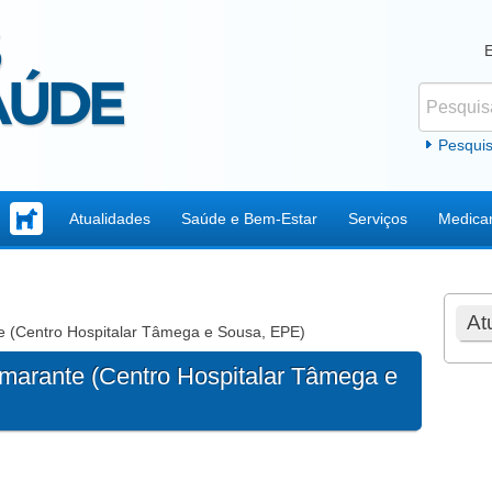
Pesquisar
Formul
Pesqui
Atualidades
Saúde e Bem-Estar
Serviços
Medica
At
e (Centro Hospitalar Tâmega e Sousa, EPE)
Amarante (Centro Hospitalar Tâmega e