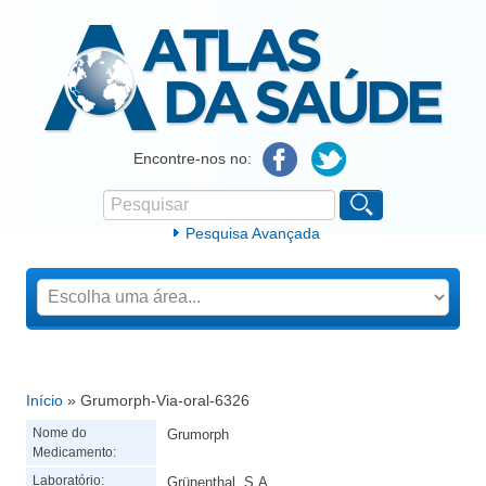
Atlas da Saúde
Encontre-nos no:
Pesquisar
Formulário de procura
Pesquisa Avançada
Início
» Grumorph-Via-oral-6326
Está aqui
Nome do
Grumorph
Medicamento:
Laboratório:
Grünenthal, S.A.