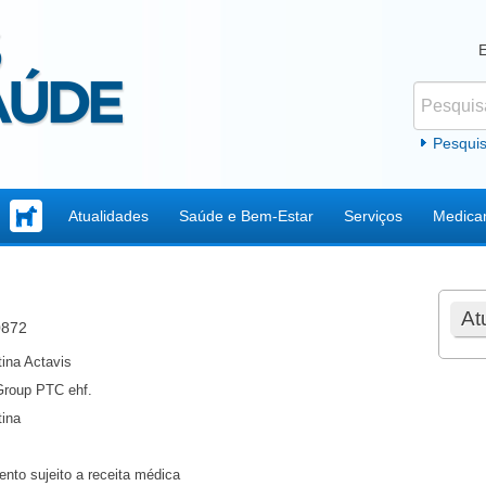
Pesquisar
Formul
Pesqui
Atualidades
Saúde e Bem-Estar
Serviços
Medica
At
0872
ina Actavis
Group PTC ehf.
ina
nto sujeito a receita médica