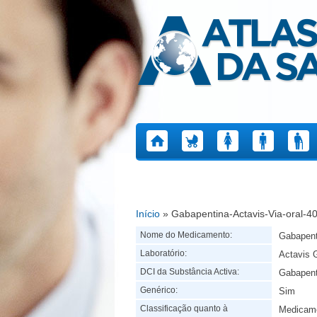
Atlas da Saúde
Início
» Gabapentina-Actavis-Via-oral-4
Está aqui
Nome do Medicamento:
Gabapent
Laboratório:
Actavis 
DCI da Substância Activa:
Gabapent
Genérico:
Sim
Classificação quanto à
Medicame