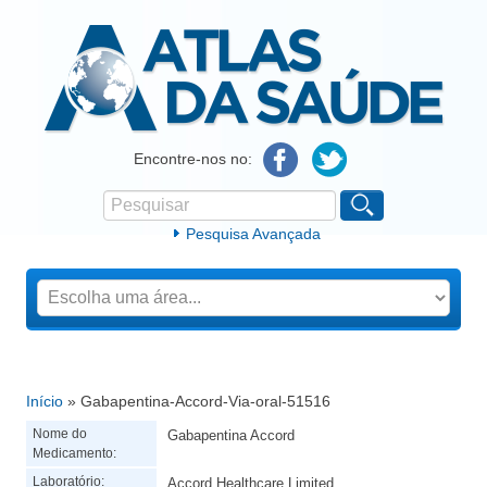
Atlas da Saúde
Encontre-nos no:
Pesquisar
Formulário de procura
Pesquisa Avançada
Início
» Gabapentina-Accord-Via-oral-51516
Está aqui
Nome do
Gabapentina Accord
Medicamento:
Laboratório:
Accord Healthcare Limited