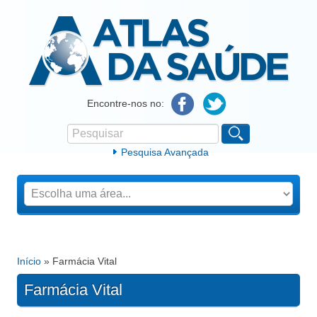
Atlas da Saúde
Encontre-nos no:
Pesquisar
Formulário de procura
Pesquisa Avançada
Início
» Farmácia Vital
Está aqui
Farmácia Vital