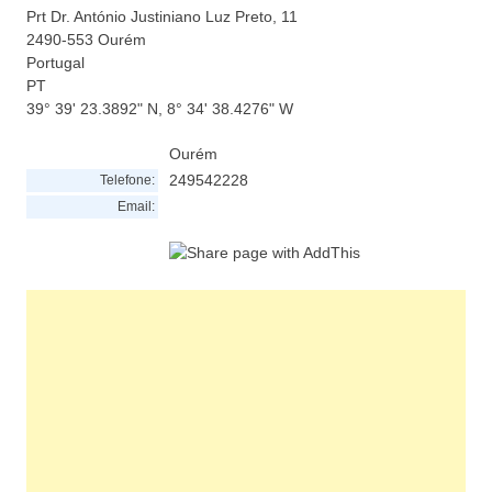
Prt Dr. António Justiniano Luz Preto, 11
2490-553
Ourém
Portugal
PT
39° 39' 23.3892" N, 8° 34' 38.4276" W
Ourém
249542228
Telefone:
Email: