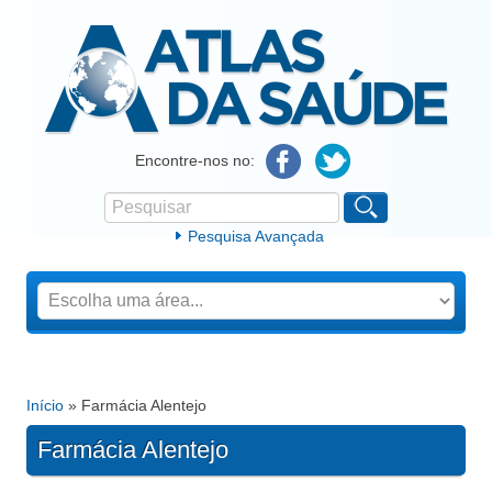
Atlas da Saúde
Encontre-nos no:
Pesquisar
Formulário de procura
Pesquisa Avançada
Início
» Farmácia Alentejo
Está aqui
Farmácia Alentejo