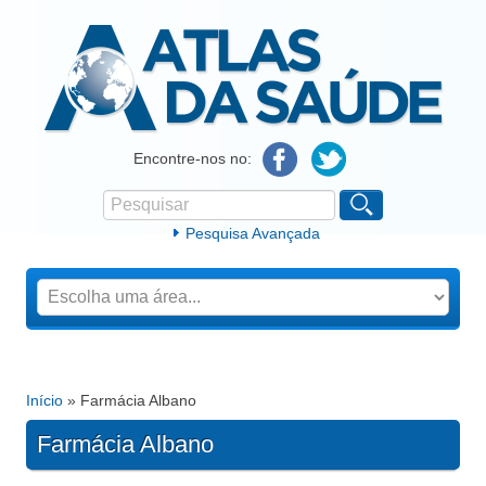
Atlas da Saúde
Encontre-nos no:
Pesquisar
Formulário de procura
Pesquisa Avançada
Início
» Farmácia Albano
Está aqui
Farmácia Albano