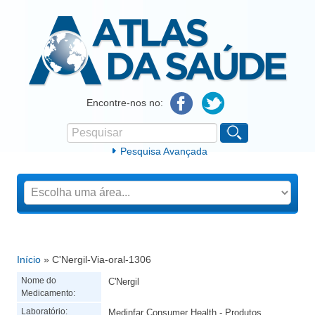
Atlas da Saúde
Encontre-nos no:
Pesquisar
Formulário de procura
Pesquisa Avançada
Início
» C'Nergil-Via-oral-1306
Está aqui
Nome do
C'Nergil
Medicamento:
Laboratório:
Medinfar Consumer Health - Produtos