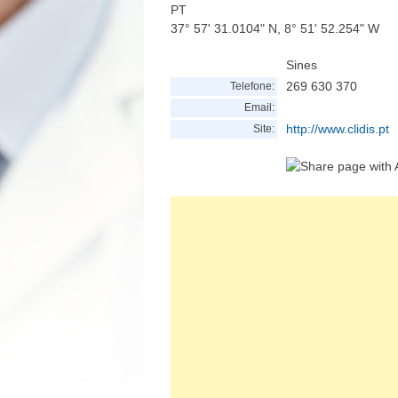
PT
37° 57' 31.0104" N, 8° 51' 52.254" W
Sines
269 630 370
Telefone:
Email:
http://www.clidis.pt
Site: