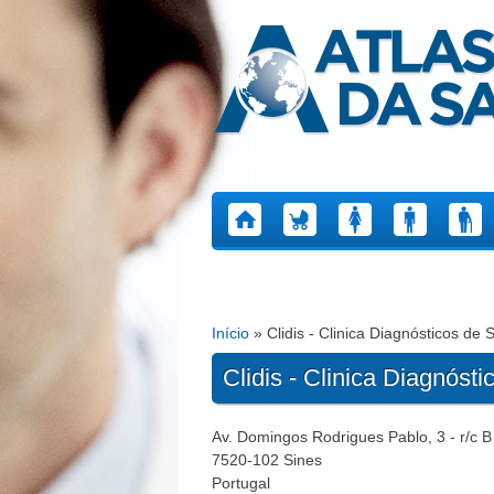
Atlas da Saúde
Início
» Clidis - Clinica Diagnósticos de 
Está aqui
Clidis - Clinica Diagnósti
Av. Domingos Rodrigues Pablo, 3 - r/c B
7520-102
Sines
Portugal