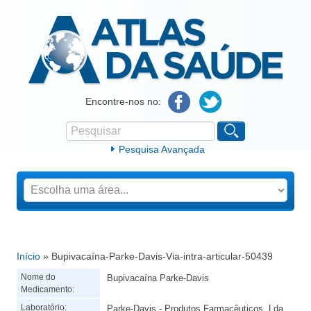
Atlas da Saúde
Encontre-nos no:
Pesquisar
Formulário de procura
Pesquisa Avançada
Início
» Bupivacaína-Parke-Davis-Via-intra-articular-50439
Está aqui
Nome do
Bupivacaína Parke-Davis
Medicamento:
Laboratório:
Parke-Davis - Produtos Farmacêuticos, Lda.