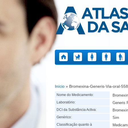
Atlas da Saúde
Início
» Bromexina-Generis-Via-oral-55
Está aqui
Nome do Medicamento:
Bromexin
Laboratório:
Generis 
DCI da Substância Activa:
Bromexi
Genérico:
Sim
Classificação quanto à
Medicame