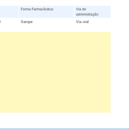
:
Forma Farmacêutica:
Via de
administração:
l
Xarope
Via oral