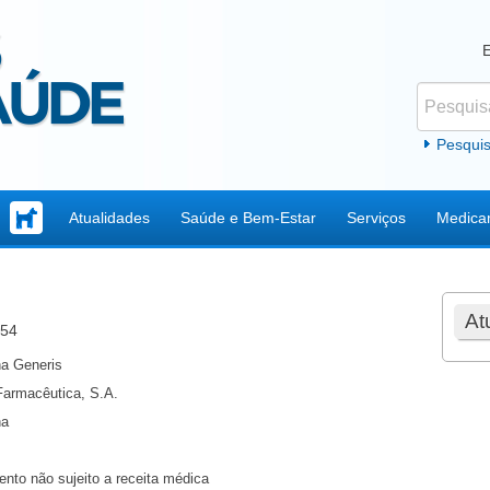
Pesquisar
Formul
Pesqui
Atualidades
Saúde e Bem-Estar
Serviços
Medica
At
854
a Generis
Farmacêutica, S.A.
na
nto não sujeito a receita médica