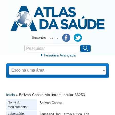
Atlas da Saúde
Encontre-nos no:
Pesquisar
Formulário de procura
Pesquisa Avançada
Início
» Belivon-Consta-Via-intramuscular-33253
Está aqui
Nome do
Belivon Consta
Medicamento:
Laboratório:
Janssen-Cilag Farmacêutica, Lda.