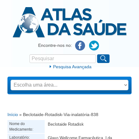
Atlas da Saúde
Encontre-nos no:
Pesquisar
Formulário de procura
Pesquisa Avançada
Início
» Beclotaide-Rotadisk-Via-inalatória-838
Está aqui
Nome do
Beclotaide Rotadisk
Medicamento:
Laboratório:
Glaxo Wellcome Farmacêutica, Lda.