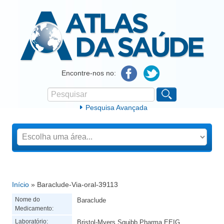
Atlas da Saúde
Encontre-nos no:
Pesquisar
Formulário de procura
Pesquisa Avançada
Início
» Baraclude-Via-oral-39113
Está aqui
Nome do
Baraclude
Medicamento:
Laboratório:
Bristol-Myers Squibb Pharma EEIG