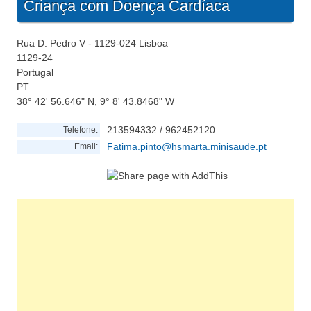
Criança com Doença Cardíaca
Rua D. Pedro V - 1129-024 Lisboa
1129-24
Portugal
PT
38° 42' 56.646" N, 9° 8' 43.8468" W
213594332 / 962452120
Telefone:
Fatima.pinto@hsmarta.minisaude.pt
Email: