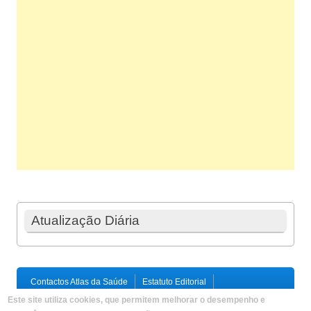
Atualização Diária
Contactos Atlas da Saúde
Estatuto Editorial
Ficha Técnica
Este site utiliza cookies, que permitem melhorar o desempenho e