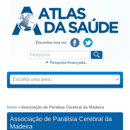
Atlas da Saúde
Encontre-nos no:
Pesquisar
Formulário de procura
Pesquisa Avançada
Início
» Associação de Paralisia Cerebral da Madeira
Está aqui
Associação de Paralisia Cerebral da
Madeira