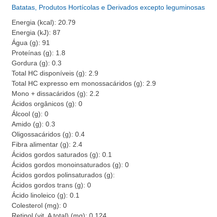
Batatas, Produtos Hortícolas e Derivados excepto leguminosas
Energia (kcal): 20.79
Energia (kJ): 87
Água (g): 91
Proteínas (g): 1.8
Gordura (g): 0.3
Total HC disponíveis (g): 2.9
Total HC expresso em monossacáridos (g): 2.9
Mono + dissacáridos (g): 2.2
Ácidos orgânicos (g): 0
Álcool (g): 0
Amido (g): 0.3
Oligossacáridos (g): 0.4
Fibra alimentar (g): 2.4
Ácidos gordos saturados (g): 0.1
Ácidos gordos monoinsaturados (g): 0
Ácidos gordos polinsaturados (g):
Ácidos gordos trans (g): 0
Ácido linoleico (g): 0.1
Colesterol (mg): 0
Retinol (vit. A total) (mg): 0.124