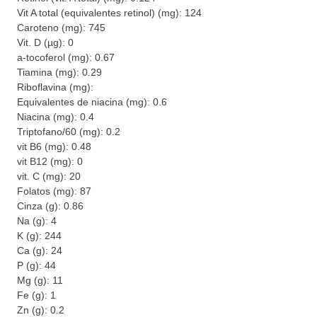
Vit A total (equivalentes retinol) (mg): 124
Caroteno (mg): 745
Vit. D (µg): 0
a-tocoferol (mg): 0.67
Tiamina (mg): 0.29
Riboflavina (mg):
Equivalentes de niacina (mg): 0.6
Niacina (mg): 0.4
Triptofano/60 (mg): 0.2
vit B6 (mg): 0.48
vit B12 (mg): 0
vit. C (mg): 20
Folatos (mg): 87
Cinza (g): 0.86
Na (g): 4
K (g): 244
Ca (g): 24
P (g): 44
Mg (g): 11
Fe (g): 1
Zn (g): 0.2