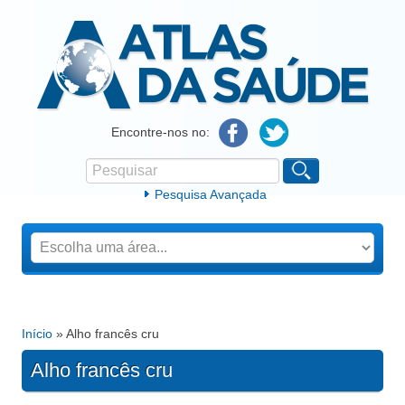
Atlas da Saúde
Encontre-nos no:
Pesquisar
Formulário de procura
Pesquisa Avançada
Início
» Alho francês cru
Está aqui
Alho francês cru