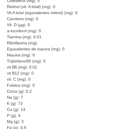
Colesterol (mg): 0
Retinol (vit. A total) (mg): 0
Vit A total (equivalentes retinol) (mg): 0
Caroteno (mg): 0
Vit. D (µg): 0
a-tocoferol (mg): 0
Tiamina (mg): 0.01
Riboflavina (mg):
Equivalentes de niacina (mg): 0
Niacina (mg): 0
Triptofano/60 (mg): 0
vit B6 (mg): 0.01
vit B12 (mg): 0
vit. C (mg): 0
Folatos (mg): 0
Cinza (g): 0.2
Na (g): 7
K (g): 72
Ca (g): 14
P (g): 4
Mg (g): 3
Fe (g): 0.9