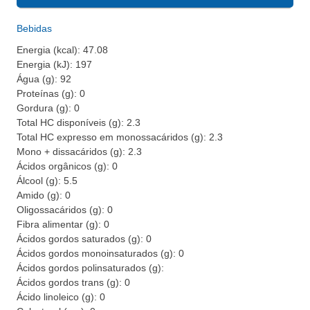
Bebidas
Energia (kcal): 47.08
Energia (kJ): 197
Água (g): 92
Proteínas (g): 0
Gordura (g): 0
Total HC disponíveis (g): 2.3
Total HC expresso em monossacáridos (g): 2.3
Mono + dissacáridos (g): 2.3
Ácidos orgânicos (g): 0
Álcool (g): 5.5
Amido (g): 0
Oligossacáridos (g): 0
Fibra alimentar (g): 0
Ácidos gordos saturados (g): 0
Ácidos gordos monoinsaturados (g): 0
Ácidos gordos polinsaturados (g):
Ácidos gordos trans (g): 0
Ácido linoleico (g): 0