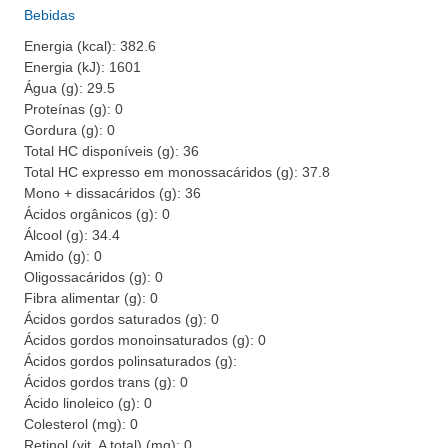
Bebidas
Energia (kcal): 382.6
Energia (kJ): 1601
Água (g): 29.5
Proteínas (g): 0
Gordura (g): 0
Total HC disponíveis (g): 36
Total HC expresso em monossacáridos (g): 37.8
Mono + dissacáridos (g): 36
Ácidos orgânicos (g): 0
Álcool (g): 34.4
Amido (g): 0
Oligossacáridos (g): 0
Fibra alimentar (g): 0
Ácidos gordos saturados (g): 0
Ácidos gordos monoinsaturados (g): 0
Ácidos gordos polinsaturados (g):
Ácidos gordos trans (g): 0
Ácido linoleico (g): 0
Colesterol (mg): 0
Retinol (vit. A total) (mg): 0