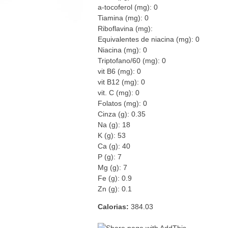
a-tocoferol (mg): 0
Tiamina (mg): 0
Riboflavina (mg):
Equivalentes de niacina (mg): 0
Niacina (mg): 0
Triptofano/60 (mg): 0
vit B6 (mg): 0
vit B12 (mg): 0
vit. C (mg): 0
Folatos (mg): 0
Cinza (g): 0.35
Na (g): 18
K (g): 53
Ca (g): 40
P (g): 7
Mg (g): 7
Fe (g): 0.9
Zn (g): 0.1
Calorias:
384.03