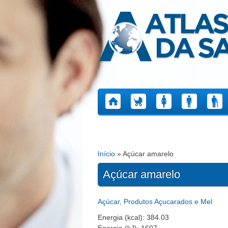
Atlas da Saúde
Início
» Açúcar amarelo
Está aqui
Açúcar amarelo
Açúcar, Produtos Açucarados e Mel
Energia (kcal): 384.03