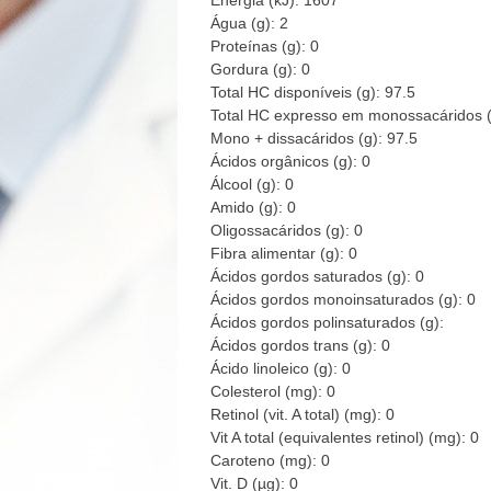
Energia (kJ): 1607
Água (g): 2
Proteínas (g): 0
Gordura (g): 0
Total HC disponíveis (g): 97.5
Total HC expresso em monossacáridos (
Mono + dissacáridos (g): 97.5
Ácidos orgânicos (g): 0
Álcool (g): 0
Amido (g): 0
Oligossacáridos (g): 0
Fibra alimentar (g): 0
Ácidos gordos saturados (g): 0
Ácidos gordos monoinsaturados (g): 0
Ácidos gordos polinsaturados (g):
Ácidos gordos trans (g): 0
Ácido linoleico (g): 0
Colesterol (mg): 0
Retinol (vit. A total) (mg): 0
Vit A total (equivalentes retinol) (mg): 0
Caroteno (mg): 0
Vit. D (µg): 0