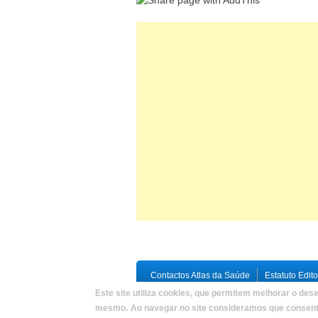
Contactos Atlas da Saúde
Estatuto Edito
Este site utiliza cookies, que permitem melhorar o dese
Copyright © 2026,
Atlas da Saúde
|
Deve
mesmo.
Ao navegar no site consideramos que consente