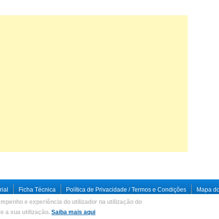
rial
Ficha Técnica
Política de Privacidade / Termos e Condições
Mapa do
mpenho e experiência do utilizador na utilização do
loped by
Criações Digitais, Lda
.
 a sua utilização.
Saiba mais aqui