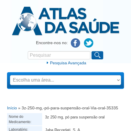
Atlas da Saúde
Encontre-nos no:
Pesquisar
Formulário de procura
Pesquisa Avançada
Início
» 3z-250-mg,-pó-para-suspensão-oral-Via-oral-35335
Está aqui
Nome do
3z 250 mg, pó para suspensão oral
Medicamento:
Laboratório:
Jaba Recordati, S. A.