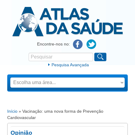
Atlas da Saúde
Encontre-nos no:
Pesquisar
Formulário de procura
Pesquisa Avançada
Início
» Vacinação: uma nova forma de Prevenção
Está aqui
Cardiovascular
Opinião