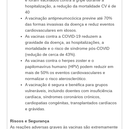
e foram vacinados contra a gripe durante a
hospitalização, a redução da mortalidade CV é de
40
A vacinação antipneumocócica previne até 70%
das formas invasivas da doença e reduz eventos
cardiovasculares em idosos.
As vacinas contra a COVID-19 reduzem a
gravidade da doença, as hospitalizações, a
mortalidade e o risco de síndrome pós-COVID
(redução de cerca de 43%).
As vacinas contra o herpes zoster e o
papilomavírus humano (HPV) podem reduzir em
mais de 50% os eventos cardiovasculares e
normalizar o risco aterosclerótico.
A vacinação é segura e benéfica para grupos
vulneráveis, incluindo doentes com insuficiência
cardíaca, síndromes coronários crónicos,
cardiopatias congénitas, transplantados cardíacos
e grávidas.
Riscos e Segurança
As reações adversas graves às vacinas são extremamente