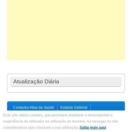
Atualização Diária
Contactos Atlas da Saúde
Estatuto Editorial
Ficha Técnica
Este site utiliza cookies, que permitem melhorar o desempenho e
Política de Privacidade / Termos e Condições
Mapa do Site
experiência do utilizador na utilização do mesmo.
Ao navegar no site
consideramos que consente a sua utilização.
Saiba mais aqui
Copyright © 2026,
Atlas da Saúde
|
Developed by
Criações