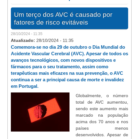
Um terço dos AVC é causado por
fatores de risco evitáveis
28/10/2024 - 11:35
Atualizado:
28/10/2024 - 11:35
Comemora-se no dia 29 de outubro o Dia Mundial do
Acidente Vascular Cerebral (AVC). Apesar de todos os
avanços tecnológicos, com novos dispositivos e
fármacos para o seu tratamento, assim como
terapêuticas mais eficazes na sua prevenção, o AVC
continua a ser a principal causa de morte e invalidez
em Portugal.
Globalmente, o número
total de AVC aumentou,
sendo este aumento mais
marcado na população
acima dos 70 anos e nos
países menos
desenvolvidos. Apesar de