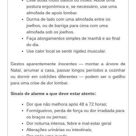
Evite sofás muito baixos ou moles. Adote uma
postura ergonómica e, se necessário, use uma
almofada de apoio lombar.
Durma de lado com uma almofada entre os
joelhos, ou de barriga para cima com uma
almofada sob os joelhos.
Faça alongamentos simples de manhã e ao final
do dia.
Use calor local se sentir rigidez muscular.
Gestos aparentemente inocentes — montar a árvore de
Natal, arrumar a casa, passar longos períodos a cozinhar
ou dormir em colchões diferentes — podem ser o gatilho
para uma crise de dor lombar.
Sinais de alarme a que deve estar atento:
Dor que não melhora após 48 a 72 horas;
Formigueiros, perda de força ou dor irradiada para
os braços ou pernas;
Dor noturna intensa, febre e mal-estar geral
Alterações urinárias ou intestinais;