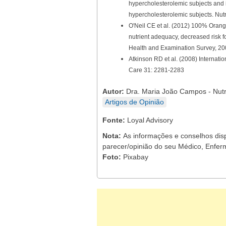
hypercholesterolemic subjects and i
hypercholesterolemic subjects. Nut
O'Neil CE et al. (2012) 100% Orange
nutrient adequacy, decreased risk f
Health and Examination Survey, 20
Atkinson RD et al. (2008) Internat
Care 31: 2281-2283
Autor:
Dra. Maria João Campos - Nutri
Artigos de Opinião
Fonte:
Loyal Advisory
Nota:
As informações e conselhos dis
parecer/opinião do seu Médico, Enferm
Foto:
Pixabay