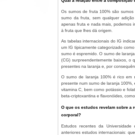
Qual a relação entre a composição 
Os
sumos de fruta 100% são sumos de
sumo da fruta, sem qualquer adiçã
apenas fruta e nada mais, podemos in
à fruta que lhes dá origem.
As tabelas internacionais do IG indi
um IG tipicamente categorizado como "b
sumo é espremido. O sumo de laranja 
(CG) surpreendentemente baixos, o qu
presentes na laranja e, por consequên
O sumo de laranja 100% é rico em m
presente num sumo de laranja 100%, e
vitamina C, bem como potássio e fol
beta-criptoxantina e flavonóides, como 
O que os estudos revelam sobre a r
corporal?
Estudos recentes da Universidade
anteriores estudos internacionais: q