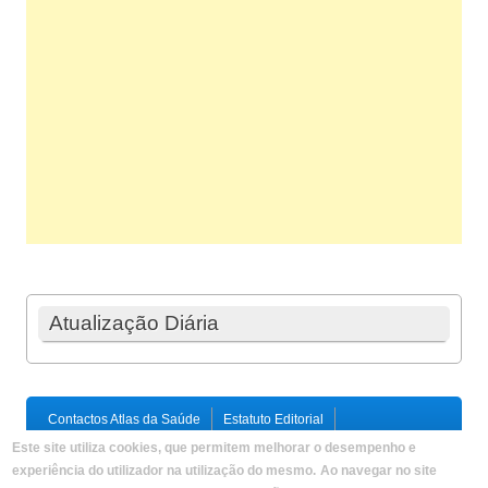
Atualização Diária
Contactos Atlas da Saúde
Estatuto Editorial
Ficha Técnica
Este site utiliza cookies, que permitem melhorar o desempenho e
Política de Privacidade / Termos e Condições
Mapa do Site
experiência do utilizador na utilização do mesmo.
Ao navegar no site