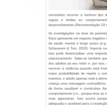
necessário recorrer a nenhum tipo d
regras e limites ao comportame
desenvolvimento (Recomendação 19 d
As investigações na área da parental
física apresenta um impacto negativo
de saúde mental a longo prazo (e.g.
Schavarem & Toni, 2019). Importa co
isso pode desencadear uma resposta
relacionamento. Sabe-se também que
dos adultos ao seu redor e, por isso, 
recorrer à violência quando está fru
maior probabilidade de repetir o co
maneira, o adulto apenas está a demon
criança uma mensagem contraditória 
de forma saudável e construtiva. As
comportamento (i.e., porque leva ao 
mais agressivas. Isso ocorre porq
adequada e aceitável para a resoluç