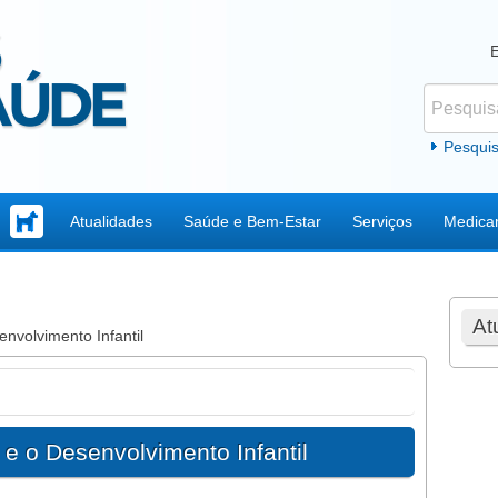
Pesquisar
Formul
Pesqui
Atualidades
Saúde e Bem-Estar
Serviços
Medica
At
envolvimento Infantil
 e o Desenvolvimento Infantil