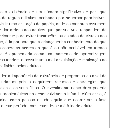
o a existência de um número significativo de pais que
 de regras e limites, acabando por se tornar permissivos.
istir uma distorção de papéis, onde os menores assumem
 dar ordens aos adultos que, por sua vez, respondem de
ivelmente para evitar frustrações ou estados de tristeza nos
anto, é importante que a criança tenha conhecimento do que
s concretas acerca do que é ou não aceitável em termos
lina é apresentada como um momento de aprendizagem
nças tendem a possuir uma maior satisfação e motivação no
efinidos pelos adultos.
er a importância da existência de programas ao nível da
ajudar os pais a adquirirem recursos e estratégias que
eles e os seus filhos. O investimento nesta área poderia
s problemáticas no desenvolvimento infantil. Além disso, é
olda como pessoa e tudo aquilo que ocorre nesta fase
 a este período, mas estende-se até à idade adulta.