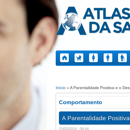
Atlas da Saúde
Início
» A Parentalidade Positiva e o Des
Está aqui
Comportamento
A Parentalidade Positiva
23/05/2024 - 09:44