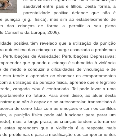
saudável entre pais e filhos. Desta forma, a
parentalidade positiva defende que não é
e punição (e.g., física), mas sim ao estabelecimento de
nto das crianças de forma a permitir o seu pleno
o Conselho da Europa, 2006).
idade positiva têm revelado que a utilização da punição
 na autoestima das crianças e surge associada a problemas
, Perturbações de Ansiedade; Perturbações Depressivas;
mpreender que quando a criança é submetida à violência
 de medo e conduzir a dificuldades de vinculação e de
 esta tende a aprender ao observar os comportamentos
com a utilização da punição física, aprende que é legítimo
strada, zangada e/ou é contrariada. Tal pode levar a uma
mportamento no futuro. Para além disso, ao atuar desta
strar que não é capaz de se autocontrolar, transmitindo à
acerca de como lidar com as emoções e com os conflitos
sim, a punição física pode até funcionar para parar um
medo), mas, a longo prazo, as crianças tendem a tornar-se
ue estas aprendem que a violência é a resposta mais
ão de problemas e para a modificação dos comportamentos